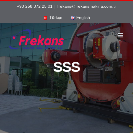
Skip
+90 258 372 25 01
|
frekans@frekansmakina.com.tr
to
Türkçe
English
content
SSS